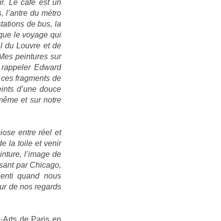
ur. Le café est un
, l’antre du métro
ations de bus, la
oque le voyage qui
l du Louvre et de
Mes peintures sur
 rappeler Edward
 ces fragments de
reints d’une douce
même et sur notre
ose entre réel et
 la toile et venir
nture, l’image de
ssant par Chicago,
ssenti quand nous
ur de nos regards
-Arts de Paris en