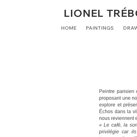
LIONEL TRÉ
HOME
PAINTINGS
DRA
Peintre parisien
proposant une nou
explore et prése
Échos dans la vil
nous reviennent 
« Le café, la sor
privilégie car i