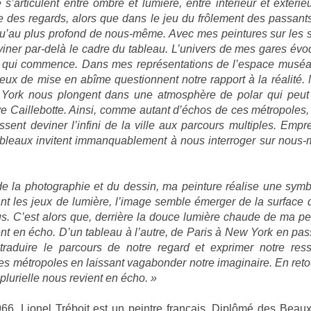
 s’articulent entre ombre et lumière, entre intérieur et extérie
e des regards, alors que dans le jeu du frôlement des passants
u’au plus profond de nous-même. Avec mes peintures sur les st
eviner par-delà le cadre du tableau. L’univers de mes gares év
i qui commence. Dans mes représentations de l’espace muséa
eux de mise en abîme questionnent notre rapport à la réalité. 
York nous plongent dans une atmosphère de polar qui peut
e Caillebotte. Ainsi, comme autant d’échos de ces métropoles,
issent deviner l’infini de la ville aux parcours multiples. Emp
ableaux invitent immanquablement à nous interroger sur nous-
de la photographie et du dessin, ma peinture réalise une symbi
nt les jeux de lumière, l’image semble émerger de la surface de
s. C’est alors que, derrière la douce lumière chaude de ma pei
ient en écho. D’un tableau à l’autre, de Paris à New York en pa
 traduire le parcours de notre regard et exprimer notre re
s métropoles en laissant vagabonder notre imaginaire. En reto
 plurielle nous revient en écho. »
66, Lionel Tréboit est un peintre français. Diplômé des Beaux