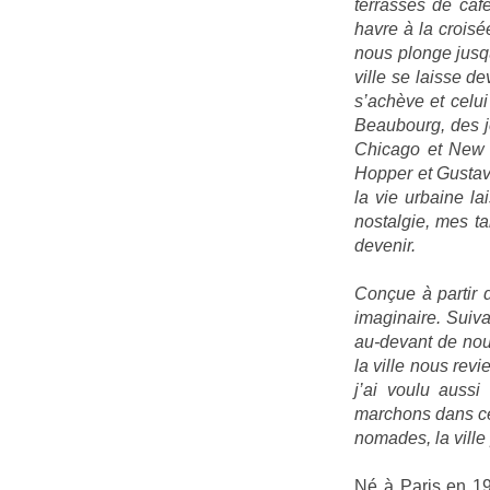
terrasses de café
havre à la croisé
nous plonge jusq
ville se laisse d
s’achève et celu
Beaubourg, des j
Chicago et New 
Hopper et Gustav
la vie urbaine la
nostalgie, mes t
devenir.
Conçue à partir 
imaginaire. Suiva
au-devant de nou
la ville nous rev
j’ai voulu aussi
marchons dans ce
nomades, la ville
Né à Paris en 19